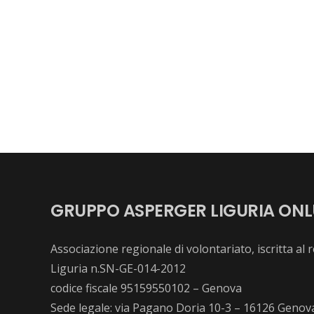
GRUPPO ASPERGER LIGURIA ONL
Associazione regionale di volontariato, iscritta al
Liguria n.SN-GE-014-2012
codice fiscale 95159550102 – Genova
Sede legale: via Pagano Doria 10-3 – 16126 Genov