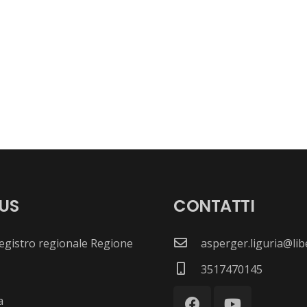
US
CONTATTI
 registro regionale Regione
asperger.liguria@libe
3517470145
a